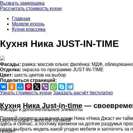
Вызвать замерщика
Рассчитать стоимость кухни
Главная
Модели кухонь
Кухни классика
Кухня Ника JUST-IN-TIME
Фасады:
рамка: массив ольхи; филёнка: МДФ, облицованн
Отделка:
окраска по программе JUST-IN-TIME
Цвет:
шесть цветов на выбор
Поделиться страницей:
Узнать стоимость кухни
Заказать расчёт бесплатно
Кухня Ника Just-in-time — своеврем
Фасады и дополнительные элементы
Прямой перевод названия кухни Ника «Ника Джаст ин тайм»
серо-голубой с золотой патиной
здесь и сейчас, а поэтому времени на долгие раздумья прос
сразу выбрать модель какой угодно мебели и заплатить за 
графит