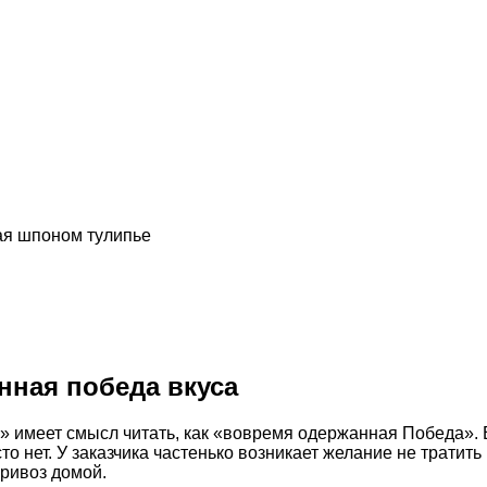
ая шпоном тулипье
енная победа вкуса
 имеет смысл читать, как «вовремя одержанная Победа». В
то нет. У заказчика частенько возникает желание не тратить
привоз домой.