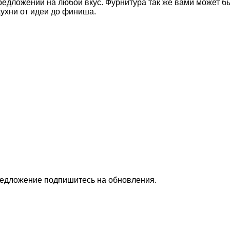
 предложений на любой вкус. Фурнитура так же вами может 
кухни от идеи до финиша.
предложение подпишитесь на обновления.