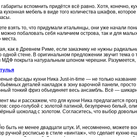
о габариты вспомнить придётся всё равно. Хотя, конечно, 
 кухонная мебель в виде того количества шкафов, которое 
часы.
жете взять то, что придумали итальянцы, они уже начали п
е можно побаловать себя наличием острова, так и для мал
 места.
я, как в Древнем Риме, если заказчику не нужны радиальны
о одной стене. В оригинальном предложении звучит тема о т
сти МДФ покрыта натуральным шпоном черешни. Разумеется, 
стулья
ные фасады кухни Ника Just-in-time — не только название
объёмных деталей накладок в зону варочной панели, просто
чный тонкий фриз объединяет весь ансамбль. Всё — шикарн
омент мы и расскажем, что для кухни Ника предлагается про
ов: серо-голубой с золотой патиной, безупречно белый, о
чёрный шоколад с золотом. Согласитесь, что выбор доволь
.
жно быть не менее двадцати штук. И, несомненно, можете 
 ручной росписью в стиле «винтаж», что сделает кухню ещ