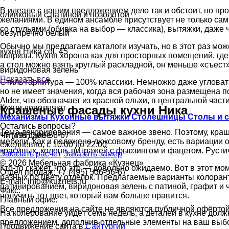
В идеале с нашим предложением дело так и обстоит, но пр
оливковый с патиной и позолотой
желаниями. В едином ансамбле присутствует не только сама
со стульями (обивка на выбор — классика), вытяжки, даже 
безупречно белый
Обычно мы предлагаем каталоги изучать, но в этот раз мо
кухня Ника col. 45
капризы. Кухня хороша как для просторных помещений, гд
а стол можно взять круглый раскладной, он меньше «съест»
виридоновая зелень
Показать все
Стиль гарнитура — 100% классики. Немножко даже угловата
но не имеет значения, когда вся рабочая зона размещена п
Alder, что обозначает из красной ольхи, в центральной ча
Крашеные фасады кухни Ника
Кухни дополняют
Механизмы
Кухонные вытяжки
Столешницы
Столы и 
Остались вопросы?
Тема декорирования — самое важное звено. Поэтому, краше
Читать далее
+7 (495) 506-56-67
мебели. Как и положено люксовому бренду, есть вариации 
ежедневно, с 10:00 до 22:00
красивых, колонн, витражей с фьюзингом и фацетом. Русти
Заказать расчёт
Заказать замер
© 2026
Мебельная фабрика «Кузнец»
Кто-то скажет, что это — довольно ожидаемо. Вот в этот м
Отдел продаж: +7 (495) 506-56-67
разных по цвету отделок. Предлагаемые варианты колорант
E-mail: info@kuznets.ru
патинированием, виридоновая зелень с патиной, графит и 
Факс:
получить тот цвет, который вам больше нравится.
Главный офис:
Все предложения на сайте не являются публичной офёртой
На колерование уйдёт семь недель, а деталей в кухне дол
предложением, дополнив отдельные элементы на ваш выбор
Продвижение сайта в
Сайтургии