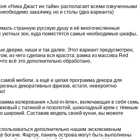
кухня «Ника Джаст ин тайм» располагает всеми озвученными
необходимо заказчику, но и столы (два варианта)
онимать странную русскую душу и её многочисленные
ых уютных зон, куда поместятся самые необходимые шкафы,
е дверки, ниши и так далее. Этот вариант предусмотрен,
ом, из чего сделана вся красота: рамка из массива Red
что всё это дополнительно обработано.
 самой мебели, а ещё и целая программа декора для
 резных декоративных фризов, кстати, невероятно
о!
грамма колерования «Just-in-time», включающая в себя семь
ливковый с патиной и позолотой, шоколадный крем с тёмным
но широкий. Составив модель своей кухни, вы можете
воспользоваться дополнительно нашим эксклюзивным
ё богаче. Фартук, панель острова могут быть выполнены